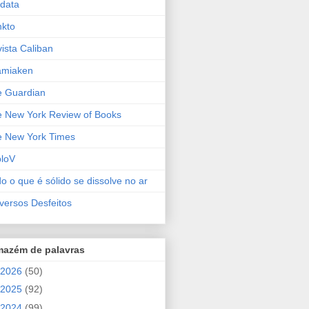
data
kto
ista Caliban
amiaken
 Guardian
 New York Review of Books
 New York Times
ploV
o o que é sólido se dissolve no ar
versos Desfeitos
mazém de palavras
2026
(50)
2025
(92)
2024
(99)