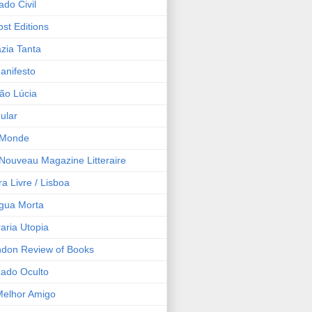
ado Civil
st Editions
zia Tanta
Manifesto
ão Lúcia
ular
 Monde
Nouveau Magazine Litteraire
ra Livre / Lisboa
gua Morta
raria Utopia
don Review of Books
ado Oculto
elhor Amigo