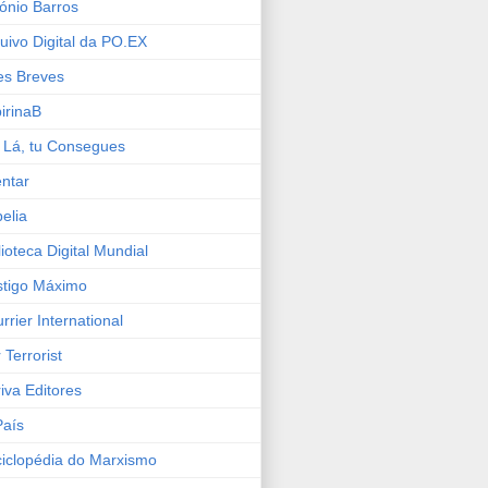
ónio Barros
uivo Digital da PO.EX
es Breves
irinaB
 Lá, tu Consegues
ntar
elia
lioteca Digital Mundial
tigo Máximo
rrier International
 Terrorist
iva Editores
País
iclopédia do Marxismo