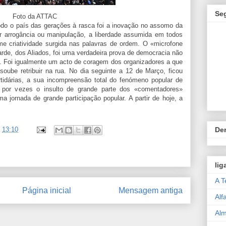
Se
Foto da ATTAC
odo o país das gerações à rasca foi a inovação no assomo da
er arrogância ou manipulação, a liberdade assumida em todos
me criatividade surgida nas palavras de ordem. O «microfone
arde, dos Aliados, foi uma verdadeira prova de democracia não
. Foi igualmente um acto de coragem dos organizadores a que
soube retribuir na rua. No dia seguinte a 12 de Março, ficou
rtidárias, a sua incompreensão total do fenómeno popular de
 por vezes o insulto de grande parte dos «comentadores»
a jornada de grande participação popular. A partir de hoje, a
Der
)
13:10
lig
A T
Página inicial
Mensagem antiga
Alf
Al