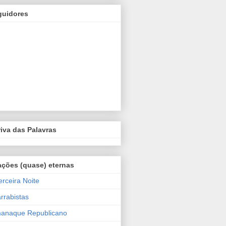
guidores
iva das Palavras
ações (quase) eternas
erceira Noite
arrabistas
manaque Republicano