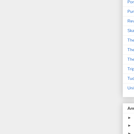
Por
Pun
Rev
Sk
The
The
The
Tri
Tud
Uni
Ar
►
►
►