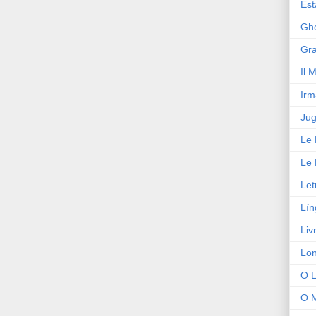
Est
Gho
Gra
Il 
Irm
Jug
Le
Le 
Let
Lín
Liv
Lon
O L
O M