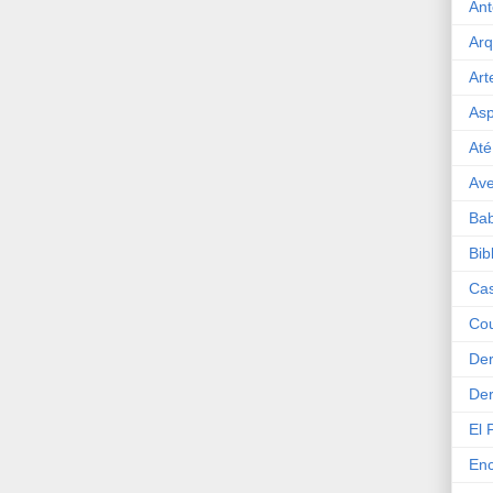
Ant
Arq
Art
Asp
Até
Ave
Bab
Bib
Cas
Cou
Der
Der
El 
Enc